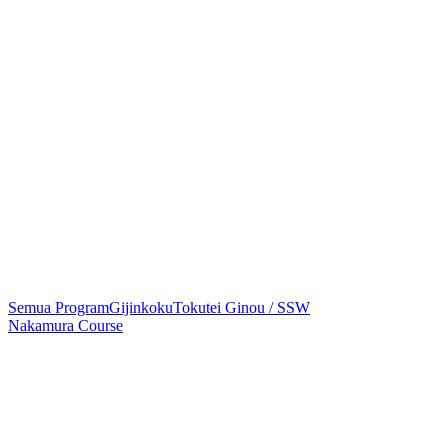
Semua Program
Gijinkoku
Tokutei Ginou / SSW
Nakamura Course