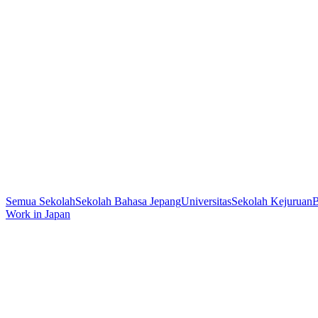
Semua Sekolah
Sekolah Bahasa Jepang
Universitas
Sekolah Kejuruan
B
Work in Japan