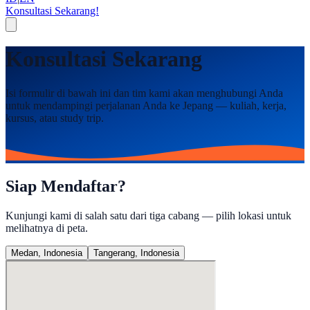
Konsultasi Sekarang!
Konsultasi Sekarang
Isi formulir di bawah ini dan tim kami akan menghubungi Anda
untuk mendampingi perjalanan Anda ke Jepang — kuliah, kerja,
kursus, atau study trip.
Siap Mendaftar?
Kunjungi kami di salah satu dari tiga cabang — pilih lokasi untuk
melihatnya di peta.
Medan, Indonesia
Tangerang, Indonesia