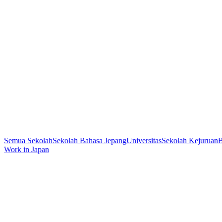
Semua Sekolah
Sekolah Bahasa Jepang
Universitas
Sekolah Kejuruan
B
Work in Japan