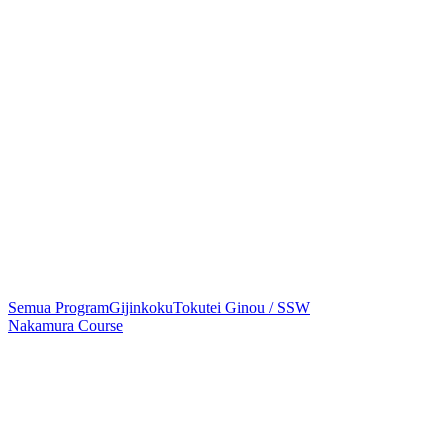
Semua Program
Gijinkoku
Tokutei Ginou / SSW
Nakamura Course