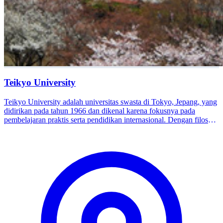
Teikyo University
Teikyo University adalah universitas swasta di Tokyo, Jepang, yang
didirikan pada tahun 1966 dan dikenal karena fokusnya pada
pembelajaran praktis serta pendidikan internasional. Dengan filosofi
“One’s Way,” universitas ini mendorong mahasiswa untuk
mengembangkan kemandirian, wawasan global, dan pengalaman
langsung. Memiliki kampus di Itabashi, Hachiōji, dan Utsunomiya,
Teikyo menawarkan berbagai program di bidang Kedokteran,
Farmasi, Ekonomi, Hukum, Sains dan Teknik, Humaniora, serta
Pendidikan. Universitas ini sangat terkenal dengan bidang
kedokteran dan kesehatannya, di mana Rumah Sakit Universitas
Teikyo merupakan salah satu rumah sakit universitas terbesar di
Jepang. Melalui kombinasi antara akademik dan praktik, Teikyo
mempersiapkan mahasiswa menjadi profesional yang kompeten dan
mampu berkontribusi di tingkat nasional maupun internasional.