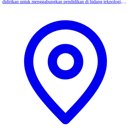
didirikan untuk menggabungkan pendidikan di bidang teknologi,
bisnis, dan komunikasi global. Universitas ini berfokus pada
pengembangan individu inovatif yang mampu memanfaatkan
keterampilan ICT dan manajemen untuk menciptakan layanan serta
bisnis baru. Berbeda dengan universitas tradisional, iU menekankan
pembelajaran berbasis praktik dan proyek, di mana mahasiswa
berkolaborasi dengan para profesional industri dan memecahkan
masalah dunia nyata. Program-programnya dirancang untuk
mempersiapkan lulusan menjadi pengusaha, spesialis teknologi, atau
pemimpin bisnis yang mendorong inovasi di Jepang maupun di
tingkat global.