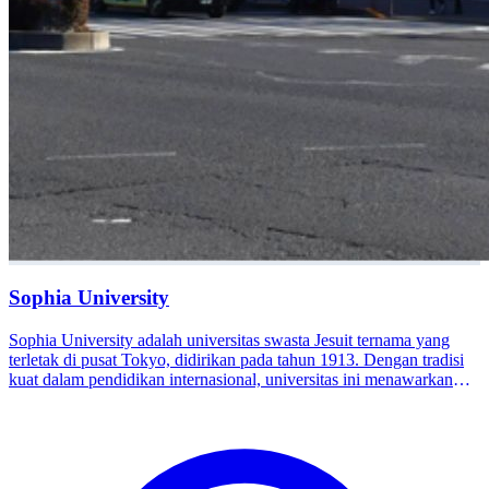
Sophia University
Sophia University adalah universitas swasta Jesuit ternama yang
terletak di pusat Tokyo, didirikan pada tahun 1913. Dengan tradisi
kuat dalam pendidikan internasional, universitas ini menawarkan
berbagai fakultas dan program serta dikenal karena komitmennya
dalam membentuk pemimpin berwawasan sosial yang mampu
bekerja “Bersama Orang Lain” di dunia yang beragam dan global.
Kampus Sophia berada di dekat Stasiun Yotsuya di Kawasan
Chiyoda, Tokyo, yang memudahkan akses ke distrik budaya,